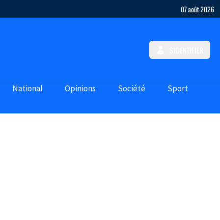
07 août 2026
S'IDENTIFIER
National
Opinions
Société
Sport