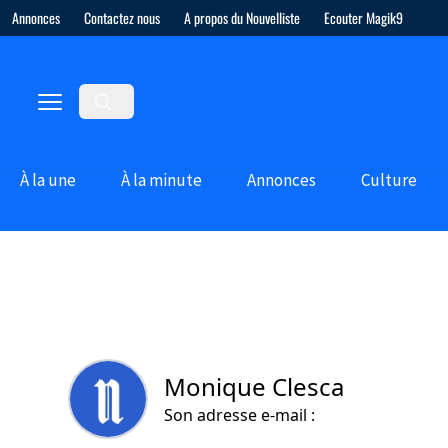
Annonces
Contactez nous
A propos du Nouvelliste
Ecouter Magik9
À la une
À la minute
Annonces
Culture
Monique Clesca
Son adresse e-mail :