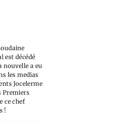
 soudaine
l est décédé
a nouvelle a eu
ans les medias
dents Jocelerme
ns Premiers
e ce chef
s !