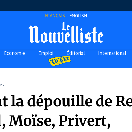
FRANÇAIS
ENGLISH
Economie
Emploi
Éditorial
International
AL
t la dépouille de R
, Moïse, Privert,