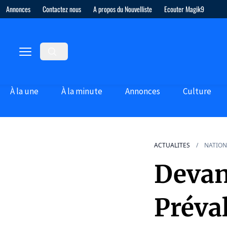
Annonces
Contactez nous
A propos du Nouvelliste
Ecouter Magik9
À la une
À la minute
Annonces
Culture
ACTUALITES
NATION
Devan
Préval