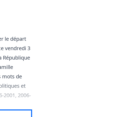
er le départ
 ce vendredi 3
la République
amille
s mots de
litiques et
6-2001, 2006-