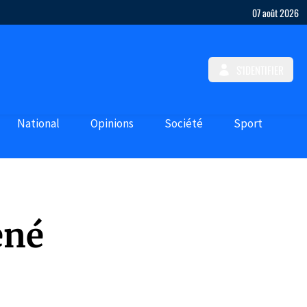
07 août 2026
S'IDENTIFIER
National
Opinions
Société
Sport
ené