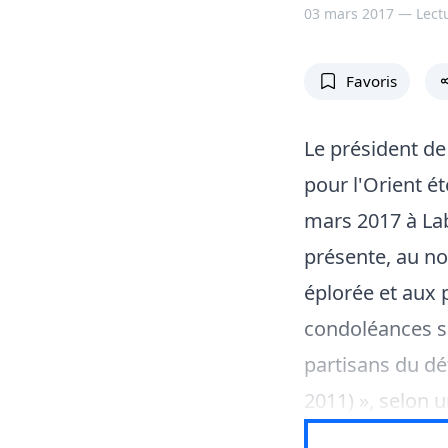
03 mars 2017 —
Lect
Favoris
Le président de 
pour l'Orient ét
mars 2017 à Lab
présente, au no
éplorée et aux 
condoléances s'
partisans du dé
2011) », selon u